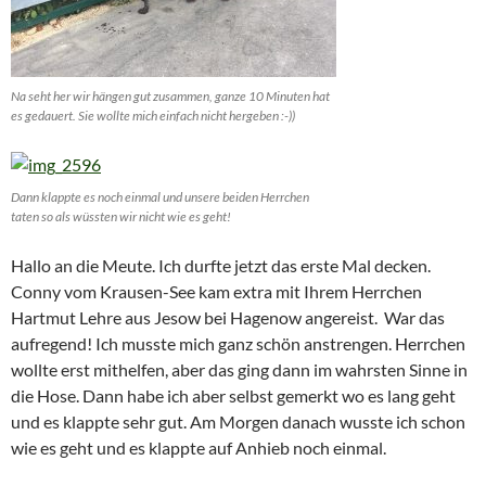
Na seht her wir hängen gut zusammen, ganze 10 Minuten hat
es gedauert. Sie wollte mich einfach nicht hergeben :-))
Dann klappte es noch einmal und unsere beiden Herrchen
taten so als wüssten wir nicht wie es geht!
Hallo an die Meute. Ich durfte jetzt das erste Mal decken.
Conny vom Krausen-See kam extra mit Ihrem Herrchen
Hartmut Lehre aus Jesow bei Hagenow angereist. War das
aufregend! Ich musste mich ganz schön anstrengen. Herrchen
wollte erst mithelfen, aber das ging dann im wahrsten Sinne in
die Hose. Dann habe ich aber selbst gemerkt wo es lang geht
und es klappte sehr gut. Am Morgen danach wusste ich schon
wie es geht und es klappte auf Anhieb noch einmal.