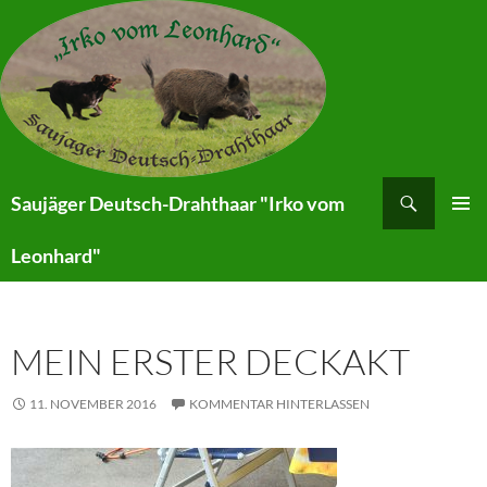
Zum
Inhalt
springen
Suchen
Saujäger Deutsch-Drahthaar "Irko vom
PRIMÄR
Leonhard"
MENÜ
MEIN ERSTER DECKAKT
11. NOVEMBER 2016
KOMMENTAR HINTERLASSEN